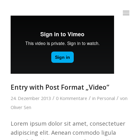
Entry with Post Format „Video“
/
/
/
24. Dezember 2013
0 Kommentare
in
Personal
von
Oliver Sen
Lorem ipsum dolor sit amet, consectetuer
adipiscing elit. Aenean commodo ligula